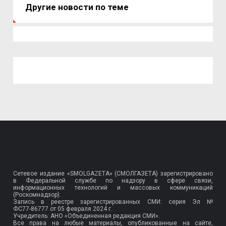
Другие новости по теме
Сетевое издание «SMOLGAZETA» (СМОЛГАЗЕТА) зарегистрировано
в Федеральной службе по надзору в сфере связи,
информационных технологий и массовых коммуникаций
(Роскомнадзор).
Запись в реестре зарегистрированных СМИ: серия Эл №
ФС77-86777
от 05 февраля 2024 г.
Учредитель: АНО «Объединенная редакция СМИ».
Все права на любые материалы, опубликованные на сайте,