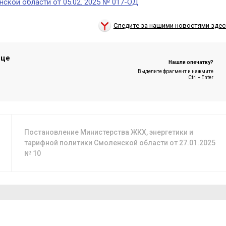
нской области от 05.02. 2025 № 017-ОД
Следите за нашими новостями здес
ице
Нашли опечатку?
Выделите фрагмент и нажмите
Ctrl + Enter
Постановление Министерства ЖКХ, энергетики и
тарифной политики Смоленской области от 27.01.2025
№ 10