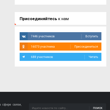
Присоединяйтесь
к нам
7446 участников
Вступить
16073 участника
Присоединиться
688 участников
Читать
 сфере связи,
ПОИСК