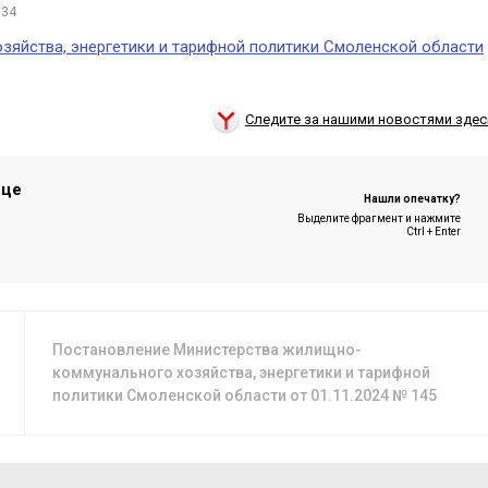
:34
яйства, энергетики и тарифной политики Смоленской области
Следите за нашими новостями здес
ице
Нашли опечатку?
Выделите фрагмент и нажмите
Ctrl + Enter
Постановление Министерства жилищно-
коммунального хозяйства, энергетики и тарифной
политики Смоленской области от 01.11.2024 № 145