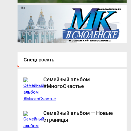
Спец
проекты
Семейный альбом
#МногоСчастье
Семейный альбом — Новые
страницы