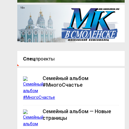
Спец
проекты
Семейный альбом
#МногоСчастье
Семейный альбом — Новые
страницы