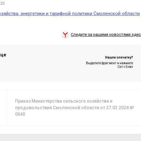
:20
яйства, энергетики и тарифной политики Смоленской области
Следите за нашими новостями здес
ице
Нашли опечатку?
Выделите фрагмент и нажмите
Ctrl + Enter
Приказ Министерства сельского хозяйства и
продовольствия Смоленской области от 27.03.2024 №
0040