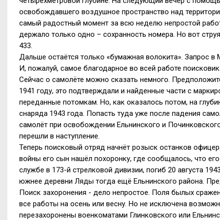
четырёхметровой глубине. На следующий вечер с помощь
освобождавшего воздушное пространство над территорие
самый радостный момент за всю неделю непростой рабо
держало только одно – сохранность номера. Но вот струя
433.
Дальше остаётся только «бумажная волокита». Запрос в М
И, пожалуй, самое благодарное во всей работе поисковик
Сейчас о самолёте можно сказать немного. Предположите
1941 году, это подтверждали и найденные части с маркир
переданные потомкам. Но, как оказалось потом, на глуби
снаряда 1943 года. Попасть туда уже после падения само
самолёт при освобождении Ельнинского и Починковского
перешли в наступление.
Теперь поисковый отряд начнёт розыск останков офицер
войны его сын нашёл похоронку, где сообщалось, что его
службе в 173-й стрелковой дивизии, погиб 20 августа 19
южнее деревни Ляды тогда ещё Ельнинского района. Пре
Поиск захоронения - дело непростое. Поля былых сражен
все работы на осень или весну. Но не исключена возмож
перезахоронены военкоматами Глинковского или Ельнинск