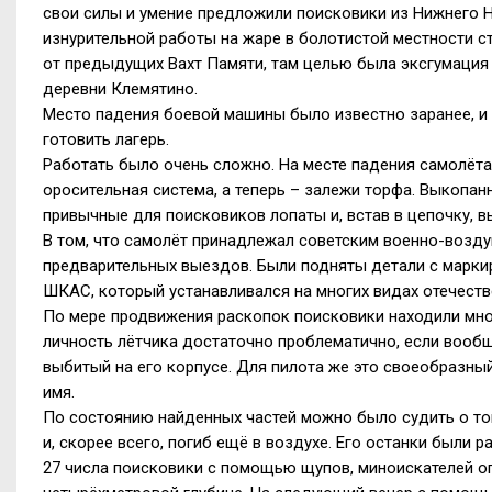
свои силы и умение предложили поисковики из Нижнего 
изнурительной работы на жаре в болотистой местности с
от предыдущих Вахт Памяти, там целью была эксгумация 
деревни Клемятино.
Место падения боевой машины было известно заранее, и
готовить лагерь.
Работать было очень сложно. На месте падения самолёта
оросительная система, а теперь – залежи торфа. Выкопа
привычные для поисковиков лопаты и, встав в цепочку, в
В том, что самолёт принадлежал советским военно-возду
предварительных выездов. Были подняты детали с марки
ШКАС, который устанавливался на многих видах отечеств
По мере продвижения раскопок поисковики находили мног
личность лётчика достаточно проблематично, если вообщ
выбитый на его корпусе. Для пилота же это своеобразны
имя.
По состоянию найденных частей можно было судить о том
и, скорее всего, погиб ещё в воздухе. Его останки были 
27 числа поисковики с помощью щупов, миноискателей оп