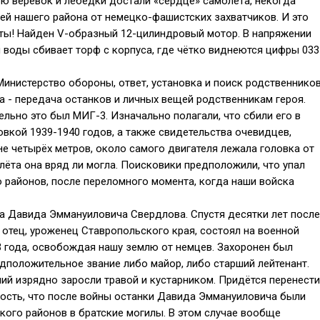
ю верёвок и лебёдки достали «сердце» самолёта, некогда
й нашего района от немецко-фашистских захватчиков. И это
ты! Найден V-образный 12-цилиндровый мотор. В напряжении
 воды сбивает торф с корпуса, где чётко виднеются цифры 033
инистерство обороны, ответ, установка и поиск родственников
а - передача останков и личных вещей родственникам героя.
льно это был МИГ-3. Изначально полагали, что сбили его в
овкой 1939-1940 годов, а также свидетельства очевидцев,
не четырёх метров, около самого двигателя лежала головка от
лёта она вряд ли могла. Поисковики предположили, что упал
 районов, после переломного момента, когда наши войска
а Давида Эммануиловича Свердлова. Спустя десятки лет после
 отец, уроженец Ставропольского края, состоял на военной
43 года, освобождая нашу землю от немцев. Захоронен был
дположительное звание либо майор, либо старший лейтенант.
ий изрядно заросли травой и кустарником. Придётся перенести
ность, что после войны останки Давида Эммануиловича были
ого районов в братские могилы. В этом случае вообще