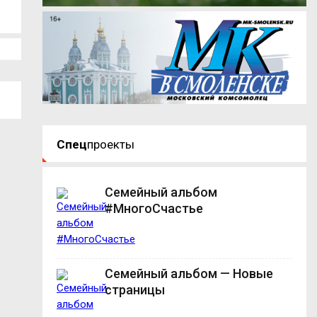
Спец
проекты
Семейный альбом
#МногоСчастье
Семейный альбом — Новые
страницы