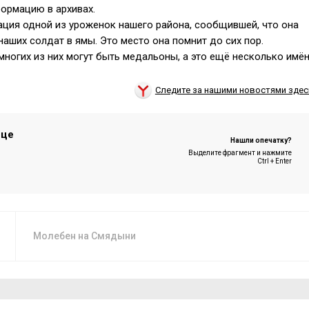
формацию в архивах.
ция одной из уроженок нашего района, сообщившей, что она
аших солдат в ямы. Это место она помнит до сих пор.
многих из них могут быть медальоны, а это ещё несколько имё
Следите за нашими новостями здес
ице
Нашли опечатку?
Выделите фрагмент и нажмите
Ctrl + Enter
Молебен на Смядыни