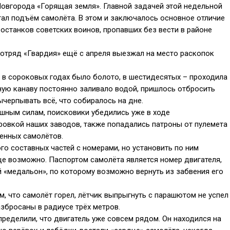
Новгорода «Горящая земля». Главной задачей этой недельной
тал подъём самолёта. В этом и заключалось основное отличие
останков советских воинов, пропавших без вести в районе
 отряд «Гвардия» ещё с апреля выезжал на место раскопок
 в сороковых годах было болото, в шестидесятых – проходила
нную канаву постоянно заливало водой, пришлось отбросить
ычерпывать всё, что собиралось на дне.
шным силам, поисковики убедились уже в ходе
ровкой наших заводов, также попадались патроны от пулемета
енных самолётов.
о составных частей с номерами, но установить по ним
е возможно. Паспортом самолёта является номер двигателя,
й «медальон», по которому возможно вернуть из забвения его
, что самолёт горел, лётчик выпрыгнуть с парашютом не успел
разбросаны в радиусе трёх метров.
ределили, что двигатель уже совсем рядом. Он находился на