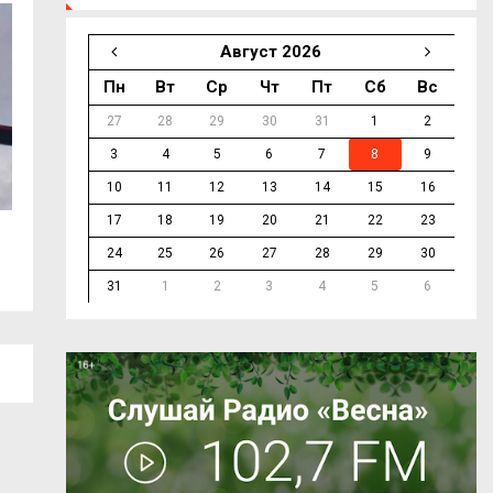
Август 2026
Пн
Вт
Ср
Чт
Пт
Сб
Вс
27
28
29
30
31
1
2
3
4
5
6
7
8
9
10
11
12
13
14
15
16
17
18
19
20
21
22
23
В Смоленске чествовали работников
В Демидовском о
24
25
26
27
28
29
30
телецентра...
награды...
31
1
2
3
4
5
6