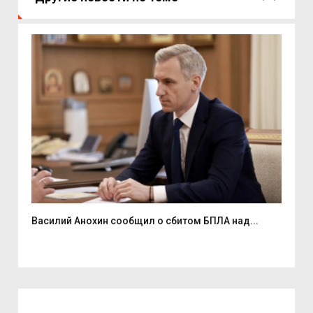
Василий Анохин сообщил о сбитом БПЛА над...
Смо
спор