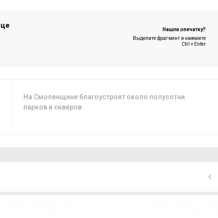
ице
Нашли опечатку?
Выделите фрагмент и нажмите
Ctrl + Enter
На Смоленщине благоустроят около полусотни
парков и скверов