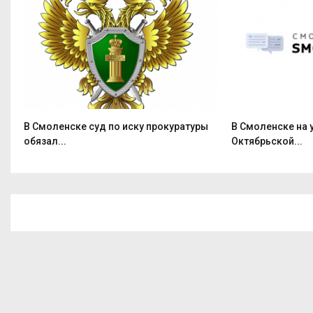
В Смоленске суд по иску прокуратуры
В Смоленске на 
обязал...
Октябрьской...