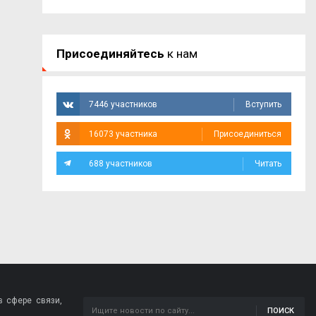
Присоединяйтесь
к нам
7446 участников
Вступить
16073 участника
Присоединиться
688 участников
Читать
 сфере связи,
ПОИСК