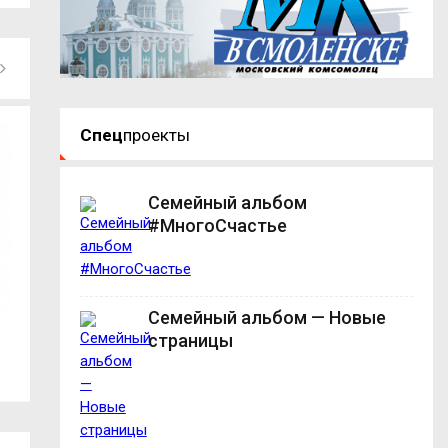
Спец
проекты
Семейный альбом
#МногоСчастье
Семейный альбом — Новые
В библиотеках учреждений
В Смоленской обл
страницы
смоленского УФСИН...
Президента...