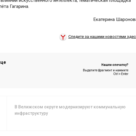
 влиянии искусственного интеллекта, тематическая площадка
ёта Гагарина.
Екатерина Шаронов
Следите за нашими новостями здес
ице
Нашли опечатку?
Выделите фрагмент и нажмите
Ctrl + Enter
В Велижском округе модернизируют коммунальную
инфраструктуру