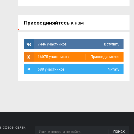
Присоединяйтесь
к нам
7446 участников
Вступить
16075 участников
Присоединиться
688 участников
Читать
 сфере связи,
ПОИСК