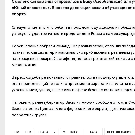
Смоленская команда отправилась в Баку (Азербайджан) для 
«Юный спасатель». В состав делегации вошли обучающиеся о
спорта.
Следует отметить, что ребята в прошлом году одержали победу н
успеху они удостоены чести представлять Россию на международ
Соревнования собрали команды из разных стран, ставших победи
практический характер и максимально приближены к реальным ус
прохождение пожарной эстафеты, полоса препятствий, поиск и сп
мероприятия.
В пресс-службе регионального правительства подчеркнули, что 
этап, позволяющий не только продемонстрировать навыки на миро
укрепить международные связи в сфере безопасности жизнедеят
Напомним, ранее губернатор Василий Анохин сообщил о том, в 
безопасности» Центрального федерального округа, где юные спа
возрастной группе.
СМОЛЕНСК
СПАСАТЕЛИ
МОЛОДЁЖЬ
БАКУ
СОРЕВНОВАНИЯ