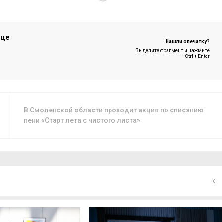
ице
Нашли опечатку?
Выделите фрагмент и нажмите
Ctrl + Enter
В Смоленской области проходит акция по списанию
пени «Старт лета с чистого листа»