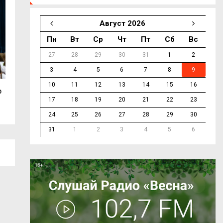
Август 2026
Пн
Вт
Ср
Чт
Пт
Сб
Вс
27
28
29
30
31
1
2
3
4
5
6
7
8
9
10
11
12
13
14
15
16
р
Василий Анохин сообщил о сбитом
Смоленская Гост
17
18
19
20
21
22
23
БПЛА над...
вмешалась в спор
24
25
26
27
28
29
30
31
1
2
3
4
5
6