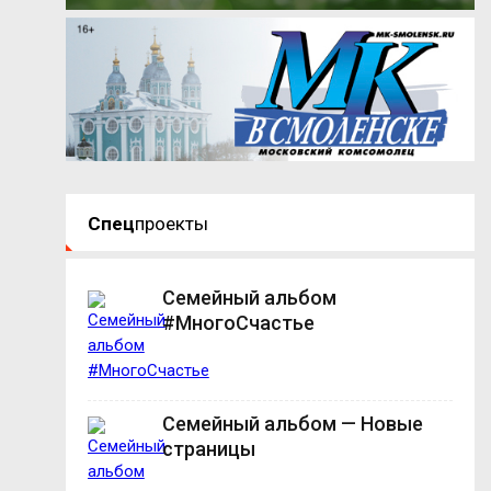
Спец
проекты
Семейный альбом
#МногоСчастье
Семейный альбом — Новые
страницы