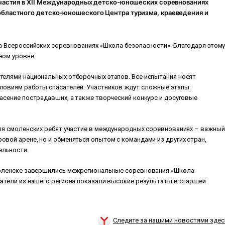
участия в XII Международных детско-юношеских соревнованиях
бластного детско-юношеского Центра туризма, краеведения и
а Всероссийских соревнованиях «Школа безопасности». Благодаря этом
ном уровне.
телями национальных отборочных этапов. Все испытания носят
ловиям работы спасателей. Участников ждут сложные этапы:
асение пострадавших, а также творческий конкурс и досуговые
для смоленских ребят участие в международных соревнованиях
–
важный
вой арене, но и обменяться опытом с командами из других стран,
ельности.
Смоленске завершились межрегиональные соревнования «Школа
сатели из нашего региона показали высокие результаты в старшей
Следите за нашими новостями здес