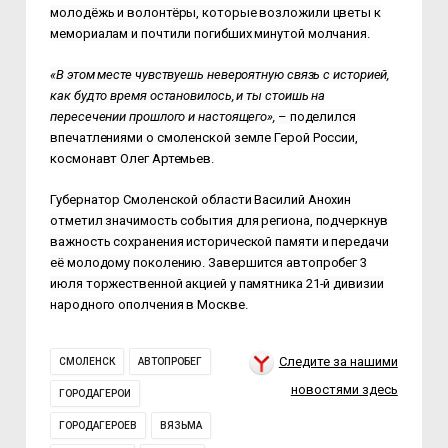
молодёжь и волонтёры, которые возложили цветы к
мемориалам и почтили погибших минутой молчания.
«В этом месте чувствуешь невероятную связь с историей,
как будто время остановилось, и ты стоишь на
пересечении прошлого и настоящего»,
–
поделился
впечатлениями о смоленской земле Герой России,
космонавт Олег Артемьев.
Губернатор Смоленской области Василий Анохин
отметил значимость события для региона, подчеркнув
важность сохранения исторической памяти и передачи
её молодому поколению.
Завершится автопробег 3
июля торжественной акцией у памятника 21-й дивизии
народного ополчения в Москве.
Следите за нашими
СМОЛЕНСК
АВТОПРОБЕГ
новостями здесь
ГОРОДАГЕРОИ
ГОРОДАГЕРОЕВ
ВЯЗЬМА