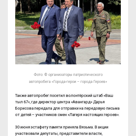
Фото: © организаторы патриотического
автопробега «Города-герои – города Героев»
Также автопробег посетил волонтёрский штаб «Ваш
тыл 67», где директор центра «Авангард» Дарья
Борисова передала для отправки на передовую письма
от детей
–
участников смен «Лагеря настоящих героев».
30 июня эстафету памяти приняла Вязьма. В акции
участвовали депутаты, представители власти,