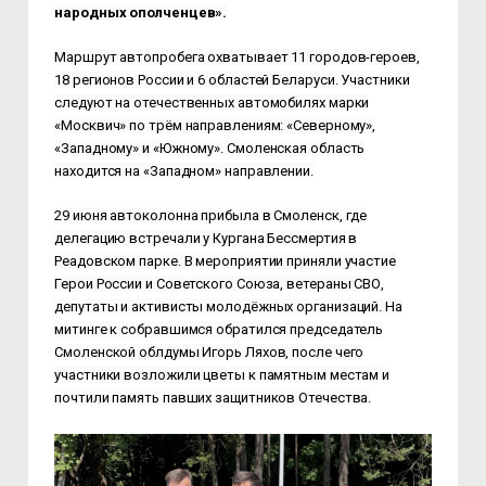
народных ополченцев».
Маршрут автопробега охватывает 11 городов-героев,
18 регионов России и 6 областей Беларуси. Участники
следуют на отечественных автомобилях марки
«Москвич» по трём направлениям: «Северному»,
«Западному» и «Южному». Смоленская область
находится на «Западном» направлении.
29 июня автоколонна прибыла в Смоленск, где
делегацию встречали у Кургана Бессмертия в
Реадовском парке. В мероприятии приняли участие
Герои России и Советского Союза, ветераны СВО,
депутаты и активисты молодёжных организаций. На
митинге к собравшимся обратился председатель
Смоленской облдумы Игорь Ляхов, после чего
участники возложили цветы к памятным местам и
почтили память павших защитников Отечества.