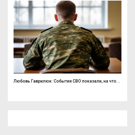
Любовь Гаврилюк: События СВО показали, на что...
В С