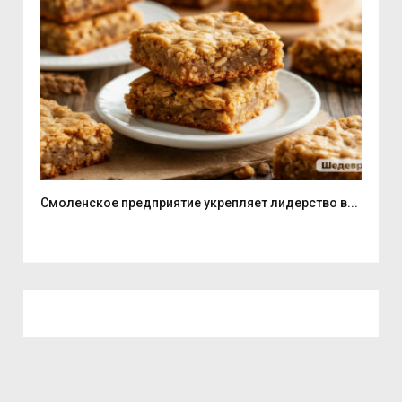
Смоленское предприятие укрепляет лидерство в...
В С