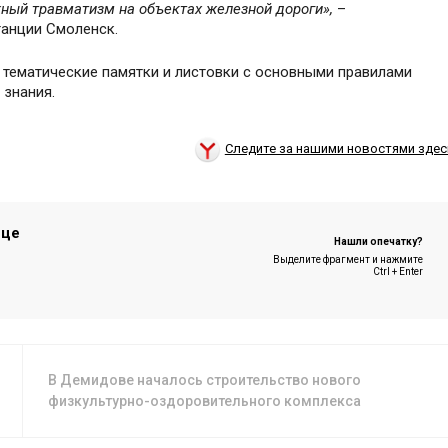
ный травматизм на объектах железной дороги»,
–
танции Смоленск.
 тематические памятки и листовки с основными правилами
 знания.
Следите за нашими новостями здес
ице
Нашли опечатку?
Выделите фрагмент и нажмите
Ctrl + Enter
В Демидове началось строительство нового
физкультурно-оздоровительного комплекса