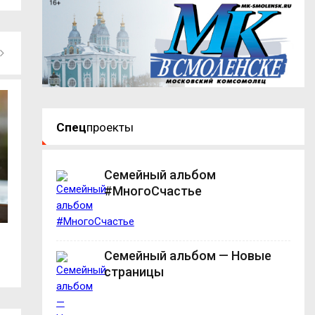
Спец
проекты
Семейный альбом
#МногоСчастье
В Смоленске продолжается ремонт...
На трассе М-1 в 
Семейный альбом — Новые
страницы