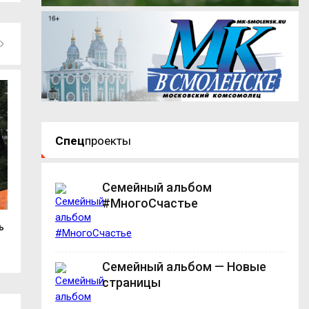
Спец
проекты
Семейный альбом
#МногоСчастье
ь
Два украинских беспилотника сбили
Василий Анохин 
над...
смоленских...
Семейный альбом — Новые
страницы