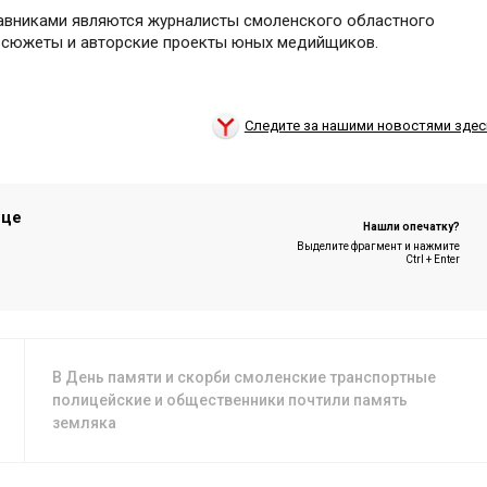
тавниками являются журналисты смоленского областного
ть сюжеты и авторские проекты юных медийщиков.
Следите за нашими новостями здес
ице
Нашли опечатку?
Выделите фрагмент и нажмите
Ctrl + Enter
В День памяти и скорби смоленские транспортные
полицейские и общественники почтили память
земляка