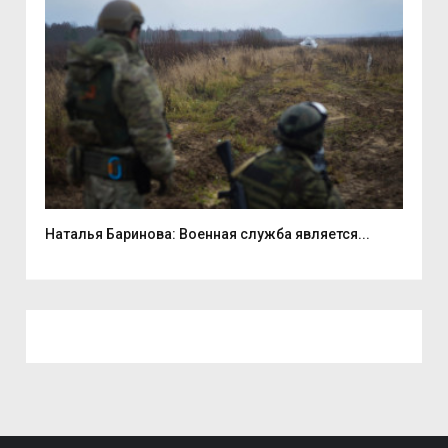
...
Наталья Баринова: Военная служба является...
9 а