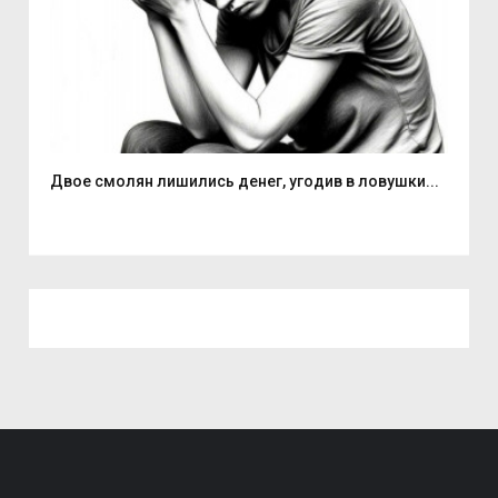
Двое смолян лишились денег, угодив в ловушки...
Але