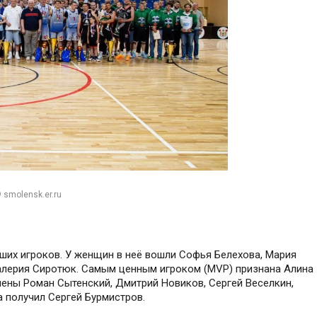
 smolensk.er.ru
ших игроков. У женщин в неё вошли Софья Белехова, Мария
алерия Сиротюк. Самым ценным игроком (MVP) признана Алина
ены Роман Сытенский, Дмитрий Новиков, Сергей Веселкин,
 получил Сергей Бурмистров.