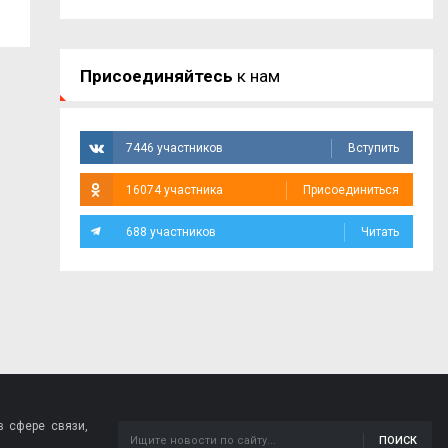
Присоединяйтесь
к нам
7446 участников
Вступить
16074 участника
Присоединиться
688 участников
Читать
 сфере связи,
ПОИСК