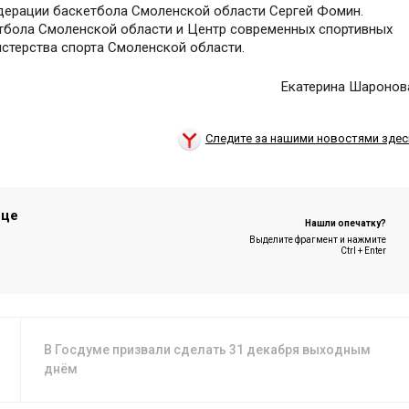
дерации баскетбола Смоленской области Сергей Фомин.
тбола Смоленской области и Центр современных спортивных
стерства спорта Смоленской области.
Екатерина Шаронов
Следите за нашими новостями здес
ице
Нашли опечатку?
Выделите фрагмент и нажмите
Ctrl + Enter
В Госдуме призвали сделать 31 декабря выходным
днём