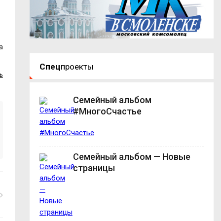
а
Спец
проекты
ь
Семейный альбом
#МногоСчастье
Семейный альбом — Новые
страницы