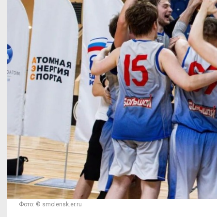
Фото: © smolensk.er.ru