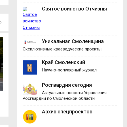
Святое воинство Отчизны
Уникальная Смоленщина
Эксклюзивные краеведческие проекты.
Край Смоленский
Научно-популярный журнал
Росгвардия сегодня
Актуальные новости Управления
ы
В Руднянском округе пожар уничтожил
Смолянка взяла 
Росгвардии по Смоленской области
гараж с...
международном.
Архив спецпроектов