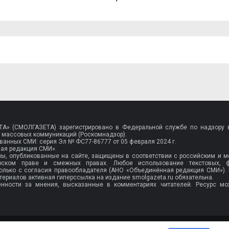
A» (СМОЛГАЗЕТА) зарегистрировано в Федеральной службе по надзору в
 массовых коммуникаций (Роскомнадзор).
рованных СМИ: серия Эл №
ФС77-86777
от 05 февраля 2024 г.
ая редакция СМИ».
лы, опубликованные на сайте, защищены в соответствии с российским и
орском праве и смежных правах. Любое использование текстовых, 
олько с согласия правообладателя (АНО «Объединённая редакция СМИ»).
ериалов активная гиперссылка на издание smolgazeta.ru обязательна.
енности за мнения, высказанные в комментариях читателей. Ресурс мо