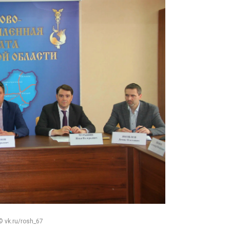
© vk.ru/rosh_67