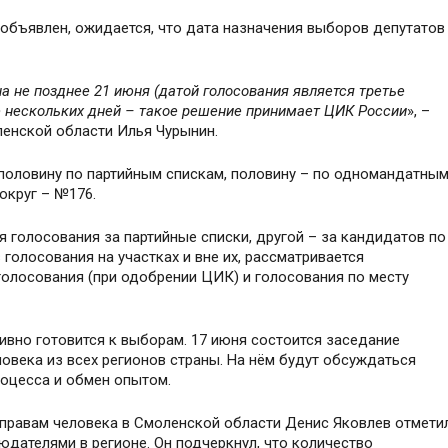
объявлен, ожидается, что дата назначения выборов депутатов
а не позднее 21 июня (датой голосования является третье
е нескольких дней – такое решение принимает ЦИК России
», –
енской области Илья Чурынин.
 половину по партийным спискам, половину – по одномандатны
округ – №176.
 голосования за партийные списки, другой – за кандидатов по
олосования на участках и вне их, рассматривается
олосования (при одобрении ЦИК) и голосования по месту
ивно готовится к выборам. 17 июня состоится заседание
века из всех регионов страны. На нём будут обсуждаться
роцесса и обмен опытом.
 правам человека в Смоленской области Денис Яковлев отмети
дателями в регионе. Он подчеркнул, что количество