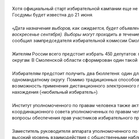
Хотя официальный старт избирательной кампании еще не 
Госдумы будет известна до 21 июня.
«
Дата назначения выборов, как ожидается, будет объявлен
воскресенье сентября). Выборы могут проходить в течени
сообщил зампредседателя избирательной комиссии Смол
Жителям России всего предстоит избрать 450 депутатов:
округам. В Смоленской области сформирован один такой 
Избирателям предстоит получить два бюллетеня: один для
одномандатному округу. Помимо традиционных способов г
возможность применения дистанционного электронного г
нахождения («мобильный избиратель»).
Институт уполномоченного по правам человека также акт
координационного совета уполномоченных по правам чело
вопросы обеспечения прав участников избирательного п
Заместитель руководителя аппарата уполномоченного по
высокий уровень взаимодействия с общественными наблю