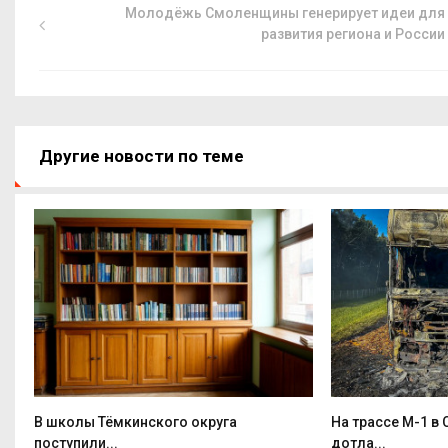
Молодёжь Смоленщины генерирует идеи для
развития региона и России
Другие новости по теме
В школы Тёмкинского округа
На трассе М-1 в
поступили...
дотла...