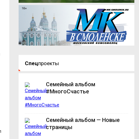
м
Спец
проекты
Семейный альбом
#МногоСчастье
Семейный альбом — Новые
страницы
л