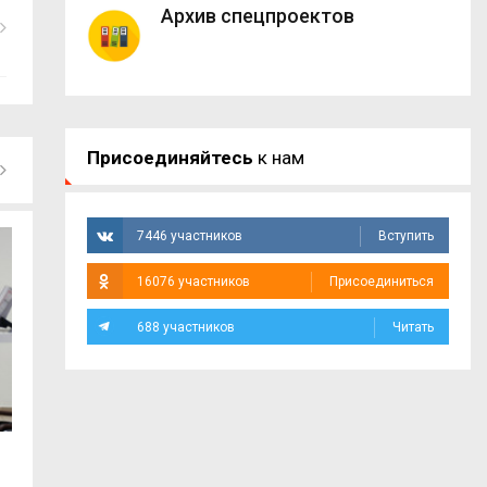
Архив спецпроектов
Присоединяйтесь
к нам
7446 участников
Вступить
16076 участников
Присоединиться
688 участников
Читать
На Смоленщине идёт масштабное
Губернатор Васи
обновление...
поздравляет смол