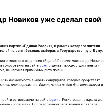
др Новиков уже сделал свой
ания партии «Единая Россия», в рамках которого жители
телей на сентябрьских выборах в Государственную Думу.
ского местного отделения «Единой России» Александр Новиков
ат голосования на сайте
pg.er.ru
делает процесс доступным и
ие, не нарушая привычный ритм жизни.
ля есть возможность выбрать кандидатов, которые представят
молян присоединиться. Важно, чтобы выбор был осознанным и
.
 пройти регистрацию на сайте
pg.er.ru
. Регистрация открыта до
ортале «Госуслуги». После успешной регистрации в разделе