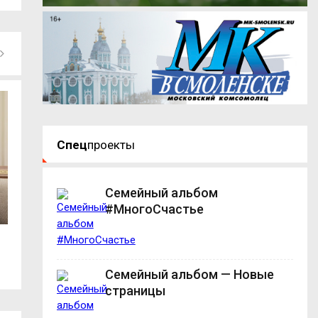
Спец
проекты
Семейный альбом
#МногоСчастье
Смоленская Гострудинспекция
100-летие Рудни:
вмешалась в спор...
Анохин – о...
Семейный альбом — Новые
страницы