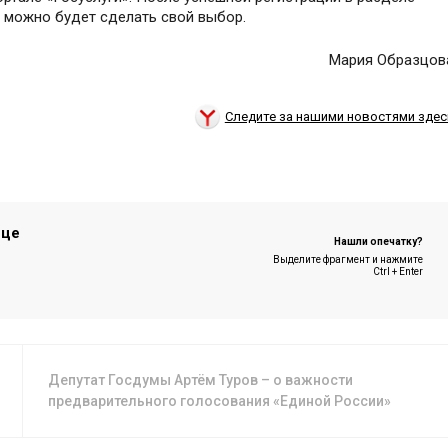
е можно будет сделать свой выбор.
Мария Образцов
Следите за нашими новостями здес
ице
Нашли опечатку?
Выделите фрагмент и нажмите
Ctrl + Enter
Депутат Госдумы Артём Туров – о важности
предварительного голосования «Единой России»