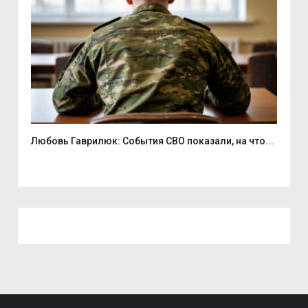
Любовь Гаврилюк: События СВО показали, на что...
В С