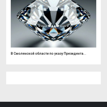
В Смоленской области по указу Президента...
В Т