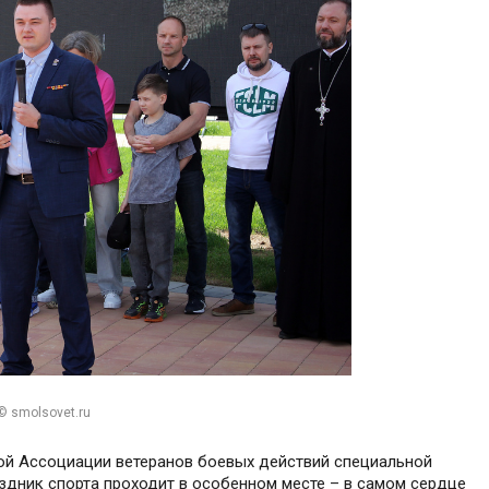
© smolsovet.ru
ной Ассоциации ветеранов боевых действий специальной
здник спорта проходит в особенном месте – в самом сердце