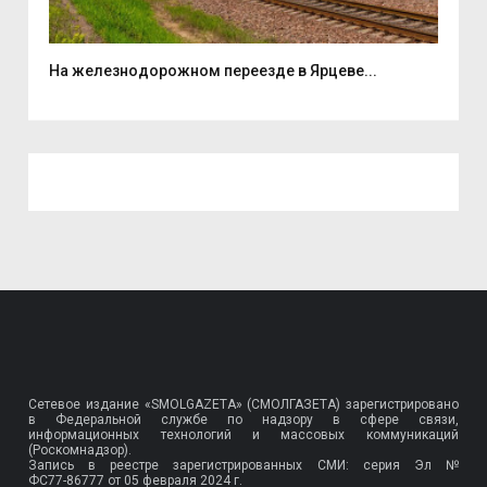
...
На железнодорожном переезде в Ярцеве...
В ш
Сетевое издание «SMOLGAZETA» (СМОЛГАЗЕТА) зарегистрировано
в Федеральной службе по надзору в сфере связи,
информационных технологий и массовых коммуникаций
(Роскомнадзор).
Запись в реестре зарегистрированных СМИ: серия Эл №
ФС77-86777
от 05 февраля 2024 г.