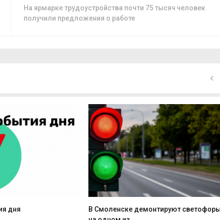
На ярмарке трудоустройства почти 75 тысяч человек
получили предложения о работе
ия дня
В Смоленске демонтируют светофор
на одном из...