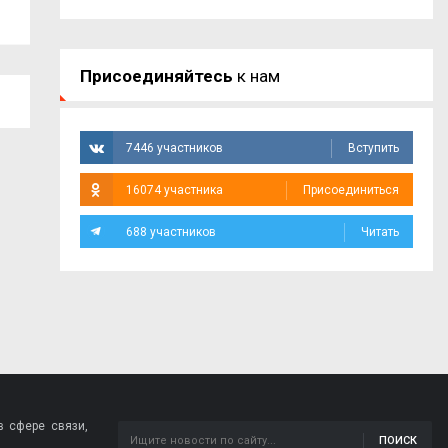
Присоединяйтесь
к нам
7446 участников
Вступить
16074 участника
Присоединиться
688 участников
Читать
 сфере связи,
ПОИСК