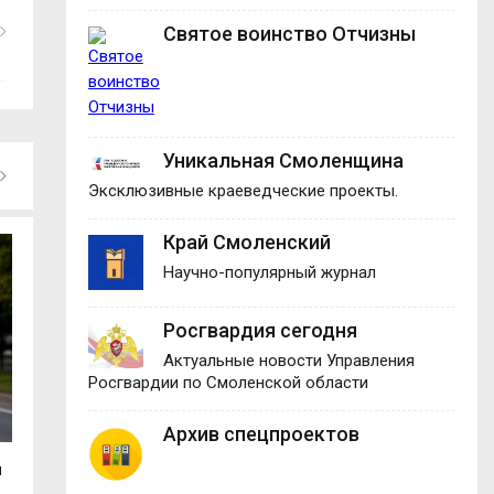
Святое воинство Отчизны
Уникальная Смоленщина
Эксклюзивные краеведческие проекты.
Край Смоленский
Научно-популярный журнал
Росгвардия сегодня
Актуальные новости Управления
Росгвардии по Смоленской области
Архив спецпроектов
ы
В Руднянском округе пожар уничтожил
Смолянка взяла 
гараж с...
международном.