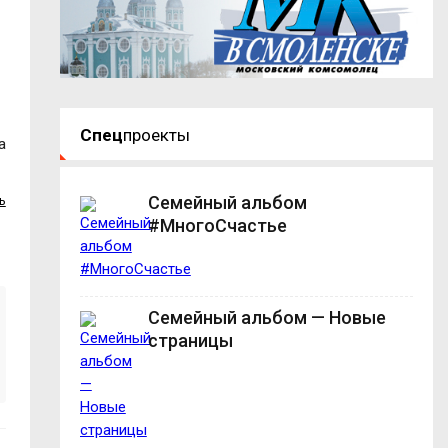
Спец
проекты
а
Семейный альбом
ь
#МногоСчастье
Семейный альбом — Новые
страницы