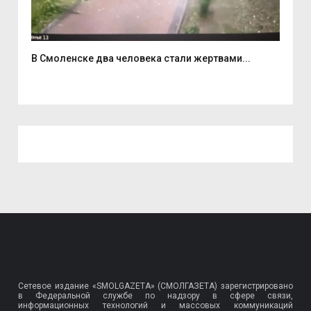
В Смоленске два человека стали жертвами...
6 а
Сетевое издание «SMOLGAZETA» (СМОЛГАЗЕТА) зарегистрировано
в Федеральной службе по надзору в сфере связи,
информационных технологий и массовых коммуникаций