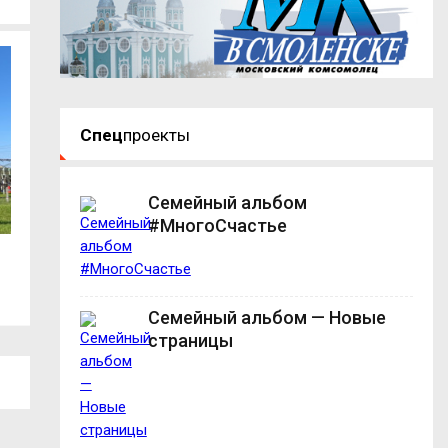
Спец
проекты
Семейный альбом
#МногоСчастье
Василий Анохин рассказал о темпах
В Смоленской обл
уборочной...
20...
Семейный альбом — Новые
страницы