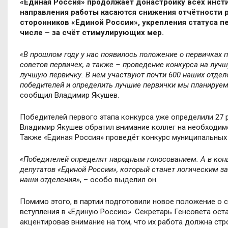
«Единая Россия» продолжает донастройку всех инст
направления работы касаются снижения отчётности 
сторонников «Единой России», укрепления статуса п
числе – за счёт стимулирующих мер.
«В прошлом году у нас появилось положение о первичках 
советов первичек, а также
–
проведение конкурса на лучш
лучшую первичку. В нём участвуют почти 600 наших отде
победителей и определить лучшие первички мы планируем
сообщил Владимир Якушев.
Победителей первого этапа конкурса уже определили 27 р
Владимир Якушев обратил внимание коллег на необходим
Также «Единая Россия» проведёт конкурс муниципальных 
«Победителей определят народным голосованием. А в ко
депутатов «Единой России», который станет логическим 
наши отделения»
,
–
особо выделил он.
Помимо этого, в партии подготовили новое положение о 
вступления в «Единую Россию». Секретарь Генсовета оста
акцентировав внимание на том, что их работа должна стр