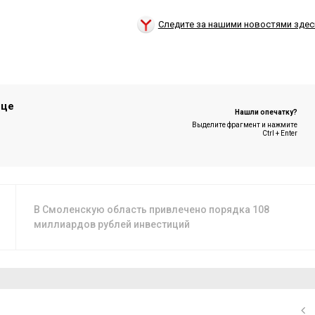
Следите за нашими новостями здес
ице
Нашли опечатку?
Выделите фрагмент и нажмите
Ctrl + Enter
В Смоленскую область привлечено порядка 108
миллиардов рублей инвестиций