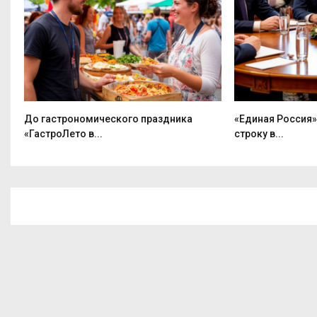
ём
До гастрономического праздника
«Единая Россия»
«ГастроЛето в...
строку в...