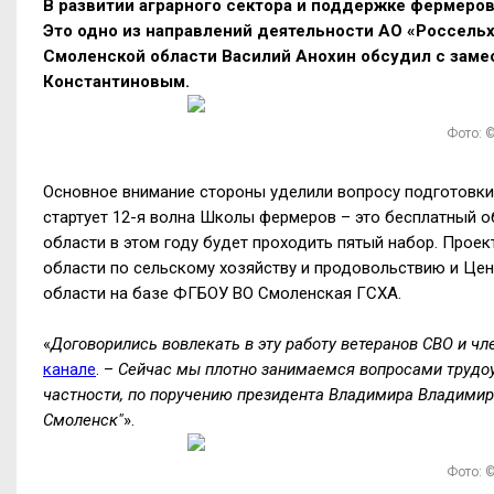
В развитии аграрного сектора и поддержке фермеро
Это одно из направлений деятельности АО «Россельх
Смоленской области Василий Анохин обсудил с зам
Константиновым.
Фото: 
Основное внимание стороны уделили вопросу подготовк
стартует 12-я волна Школы фермеров
– это
бесплатный о
области в этом году будет проходить пятый набор. Прое
области по сельскому хозяйству и продовольствию и Це
области на базе ФГБОУ ВО Смоленская ГСХА.
«
Договорились вовлекать в эту работу ветеранов СВО и чл
канале
.
–
Сейчас мы плотно занимаемся вопросами трудоу
частности, по поручению президента Владимира Владимир
Смоленск"
».
Фото: 