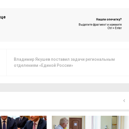
ице
Нашли опечатку?
Выделите фрагмент и нажмите
Ctrl + Enter
Владимир Якушев поставил задачи региональным
отделениям «Единой России»