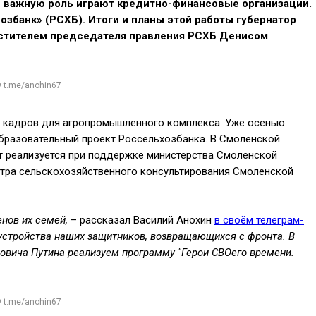
в важную роль играют кредитно-финансовые организации.
озбанк» (РСХБ). Итоги и планы этой работы губернатор
естителем председателя правления РСХБ Денисом
© t.me/anohin67
и кадров для агропромышленного комплекса. Уже осенью
бразовательный проект Россельхозбанка. В Смоленской
кт реализуется при поддержке министерства Смоленской
нтра сельскохозяйственного консультирования Смоленской
енов их семей,
–
рассказал Василий Анохин
в своём телеграм-
стройства наших защитников, возвращающихся с фронта. В
овича Путина реализуем программу "Герои СВОего времени.
© t.me/anohin67