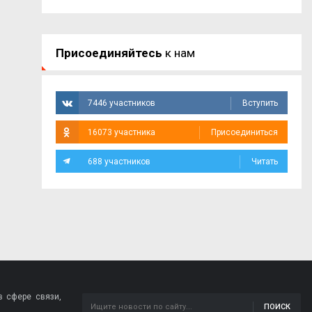
Присоединяйтесь
к нам
7446 участников
Вступить
16073 участника
Присоединиться
688 участников
Читать
 сфере связи,
ПОИСК