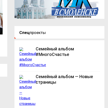
Спец
проекты
Денис Пестунов: Подписание
Смоленск – Витеб
соглашения о...
трансграничное...
Семейный альбом
#МногоСчастье
Семейный альбом — Новые
страницы