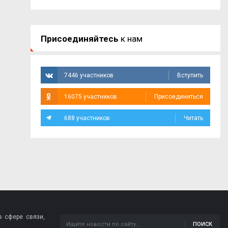
Присоединяйтесь
к нам
7446 участников
Вступить
16075 участников
Присоединиться
688 участников
Читать
 сфере связи,
ПОИСК