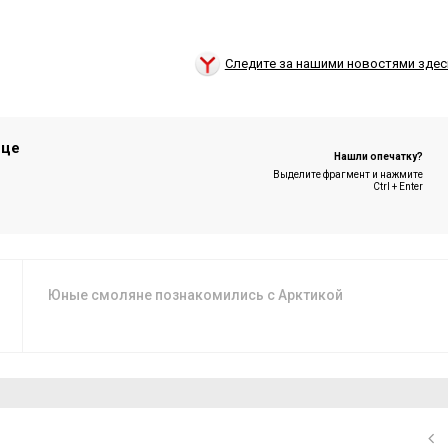
Следите за нашими новостями здес
ице
Нашли опечатку?
Выделите фрагмент и нажмите
Ctrl + Enter
Юные смоляне познакомились с Арктикой