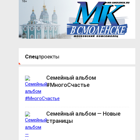
Спец
проекты
Семейный альбом
#МногоСчастье
Семейный альбом — Новые
страницы