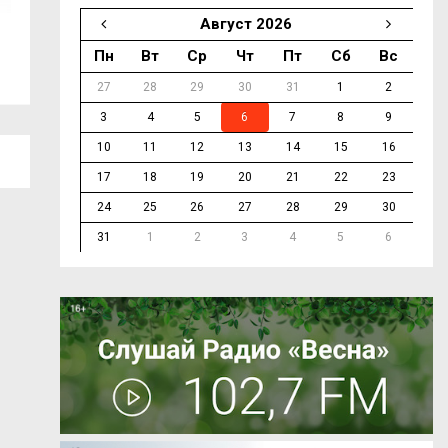
Август 2026
В Смоленске на пяти улицах отключат
В Смоленске про
Пн
Вт
Ср
Чт
Пт
Сб
Вс
холодную...
27
28
29
30
31
1
2
3
4
5
6
7
8
9
10
11
12
13
14
15
16
17
18
19
20
21
22
23
24
25
26
27
28
29
30
31
1
2
3
4
5
6