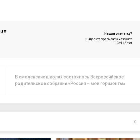
ице
Нашли опечатку?
Выделите фрагмент и нажмите
Ctrl + Enter
В смоленских школах состоялось Всероссийское
родительское собрание «Россия – мои горизонты»