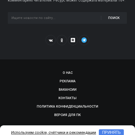
комментариях читателей. Ресурс может содержать материалы 16+.
ПОИСК
О НАС
РЕКЛАМА
ВАКАНСИИ
КОНТАКТЫ
ПОЛИТИКА КОНФИДЕНЦИАЛЬНОСТИ
ВЕРСИЯ ДЛЯ ПК
© 2009-2026, SMOLGAZETA.RU. СДЕЛАНО В
ADEPTUM
Используем cookie, счётчики и рекомендации
ПРИНЯТЬ