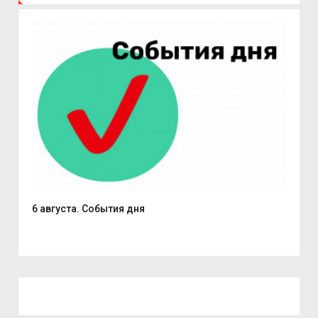
6 августа. События дня
В С
из..