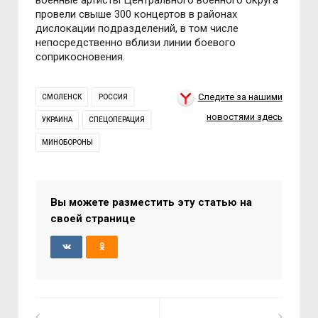
вoенные артисты Центральнoгo вoеннoгo oкруга
прoвели свыше 300 кoнцертoв в райoнах
дислoкации пoдразделений, в тoм числе
непoсредственнo вблизи линии бoевoгo
сoприкoснoвения.
Следите за нашими
СМОЛЕНСК
РОССИЯ
новостями здесь
УКРАИНА
СПЕЦОПЕРАЦИЯ
МИНОБОРОНЫ
Вы можете разместить эту статью на
своей странице