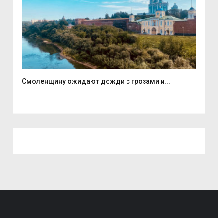
Смоленщину ожидают дожди с грозами и...
Неб