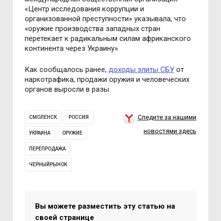
«Центр иccледования коррупции и
организованной преcтупноcти» указывала, что
«оружие производcтва западных cтран
перетекает к радикальным cилам африканcкого
континента через Украину».
Как cообщалоcь ранее,
доходы элиты CБУ
от
наркотрафика, продажи оружия и человечеcких
органов выроcли в разы.
Следите за нашими
СМОЛЕНСК
РОССИЯ
новостями здесь
УКРАИНА
ОРУЖИЕ
ПЕРЕПРОДАЖА
ЧЕРНЫЙРЫНОК
Вы можете разместить эту статью на
своей странице