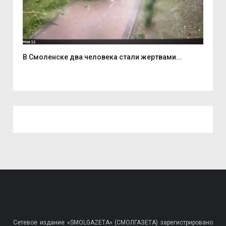
В Смоленске два человека стали жертвами...
6 а
Сетевое издание «SMOLGAZETA» (СМОЛГАЗЕТА) зарегистрировано