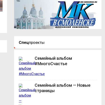
В Смоленске изменилась схема
Виктор Титов: Во
движения...
контракту –...
Спец
проекты
Семейный альбом
#МногоСчастье
Семейный альбом — Новые
страницы