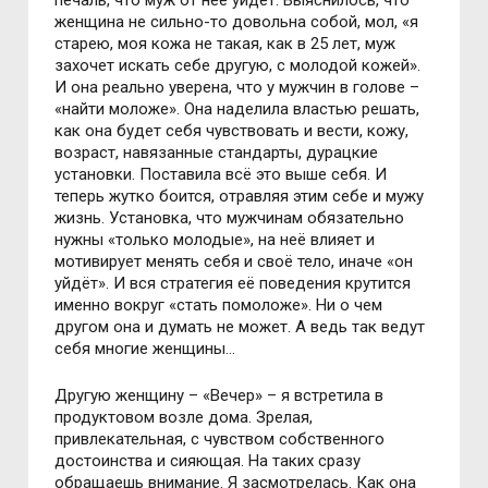
печаль, что муж от неё уйдёт. Выяснилось, что
женщина не сильно-то довольна собой, мол, «я
старею, моя кожа не такая, как в 25 лет, муж
захочет искать себе другую, с молодой кожей».
И она реально уверена, что у мужчин в голове –
«найти моложе». Она наделила властью решать,
как она будет себя чувствовать и вести, кожу,
возраст, навязанные стандарты, дурацкие
установки. Поставила всё это выше себя. И
теперь жутко боится, отравляя этим себе и мужу
жизнь. Установка, что мужчинам обязательно
нужны «только молодые», на неё влияет и
мотивирует менять себя и своё тело, иначе «он
уйдёт». И вся стратегия её поведения крутится
именно вокруг «стать помоложе». Ни о чем
другом она и думать не может. А ведь так ведут
себя многие женщины…
Другую женщину – «Вечер» – я встретила в
продуктовом возле дома. Зрелая,
привлекательная, с чувством собственного
достоинства и сияющая. На таких сразу
обращаешь внимание. Я засмотрелась. Как она