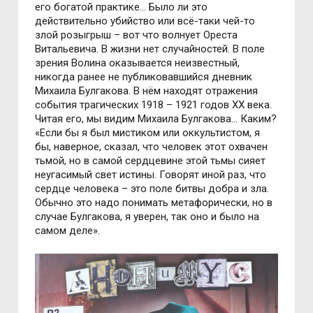
его богатой практике… Было ли это
действительно убийство или всё-таки чей-то
злой розыгрыш – вот что волнует Ореста
Витальевича. В жизни нет случайностей. В поле
зрения Волина оказывается неизвестный,
никогда ранее не публиковавшийся дневник
Михаила Булгакова. В нём находят отражения
события трагических 1918 – 1921 годов ХХ века.
Читая его, мы видим Михаила Булгакова… Каким?
«Если бы я был мистиком или оккультистом, я
бы, наверное, сказал, что человек этот охвачен
тьмой, но в самой сердцевине этой тьмы сияет
неугасимый свет истины. Говорят иной раз, что
сердце человека – это поле битвы добра и зла.
Обычно это надо понимать метафорически, но в
случае Булгакова, я уверен, так оно и было на
самом деле».