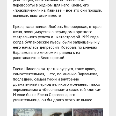
революция, бесконечные политические
перевороты в родном для него Киеве, его
«приключения» на Кавказе – всё это они прошли,
вынесли, выстояли вместе.
Яркая, талантливая Любовь Белозерская, вторая
жена, ассоциируется с периодом короткого
театрального успеха и… катастрофой 1929 года,
когда булгаковские пьесы были запрещены и у
него началась депрессия. Которая, по мнению
Варламова, во многом и привела к их
расставанию с Белозерской.
Елена Шиловская, третья супруга, тоже яркая,
самостоятельная, – это, по мнению Варламова,
последний, самый тихий и внутренне
драматичный период великого молчания, тяжко
переживаемого «бесславия» и «золотой клетки».
И если бы не Елена Сергеевна, его
утешительница, он бы долго этого не вынес.