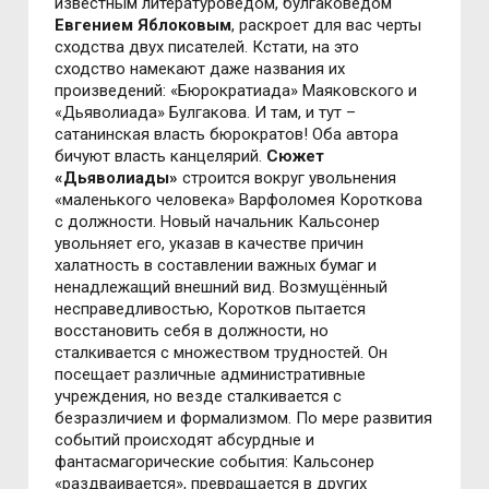
известным литературоведом, булгаковедом
Евгением Яблоковым
, раскроет для вас черты
сходства двух писателей. Кстати, на это
сходство намекают даже названия их
произведений: «Бюрократиада» Маяковского и
«Дьяволиада» Булгакова. И там, и тут –
сатанинская власть бюрократов! Оба автора
бичуют власть канцелярий.
Сюжет
«Дьяволиады»
строится вокруг увольнения
«маленького человека» Варфоломея Короткова
с должности. Новый начальник Кальсонер
увольняет его, указав в качестве причин
халатность в составлении важных бумаг и
ненадлежащий внешний вид. Возмущённый
несправедливостью, Коротков пытается
восстановить себя в должности, но
сталкивается с множеством трудностей. Он
посещает различные административные
учреждения, но везде сталкивается с
безразличием и формализмом. По мере развития
событий происходят абсурдные и
фантасмагорические события: Кальсонер
«раздваивается», превращается в других