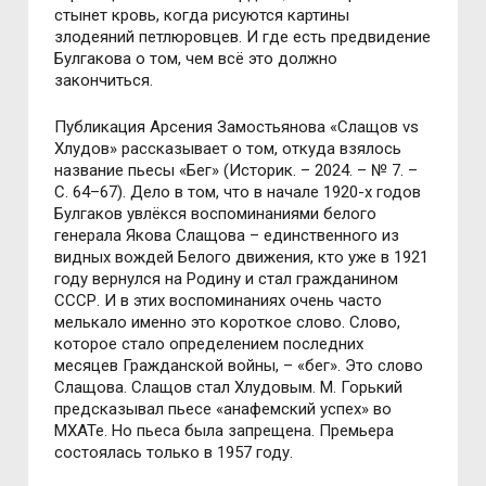
стынет кровь, когда рисуются картины
злодеяний петлюровцев. И где есть предвидение
Булгакова о том, чем всё это должно
закончиться.
Публикация Арсения Замостьянова «Слащов vs
Хлудов» рассказывает о том, откуда взялось
название пьесы «Бег» (Историк. – 2024. – № 7. –
С. 64–67). Дело в том, что в начале 1920-х годов
Булгаков увлёкся воспоминаниями белого
генерала Якова Слащова – единственного из
видных вождей Белого движения, кто уже в 1921
году вернулся на Родину и стал гражданином
СССР. И в этих воспоминаниях очень часто
мелькало именно это короткое слово. Слово,
которое стало определением последних
месяцев Гражданской войны, – «бег». Это слово
Слащова. Слащов стал Хлудовым. М. Горький
предсказывал пьесе «анафемский успех» во
МХАТе. Но пьеса была запрещена. Премьера
состоялась только в 1957 году.