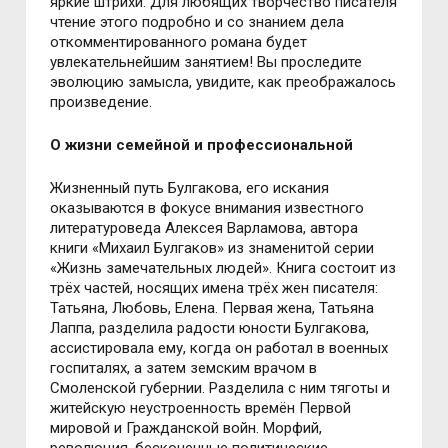
яркие штрихи. Для любящих творчество писателя
чтение этого подробно и со знанием дела
откомментированного романа будет
увлекательнейшим занятием! Вы проследите
эволюцию замысла, увидите, как преображалось
произведение.
О жизни семейной и профессиональной
Жизненный путь Булгакова, его искания
оказываются в фокусе внимания известного
литературоведа Алексея Варламова, автора
книги «Михаил Булгаков» из знаменитой серии
«Жизнь замечательных людей». Книга состоит из
трёх частей, носящих имена трёх жен писателя:
Татьяна, Любовь, Елена. Первая жена, Татьяна
Лаппа, разделила радости юности Булгакова,
ассистировала ему, когда он работал в военных
госпиталях, а затем земским врачом в
Смоленской губернии. Разделила с ним тяготы и
житейскую неустроенность времён Первой
мировой и Гражданской войн. Морфий,