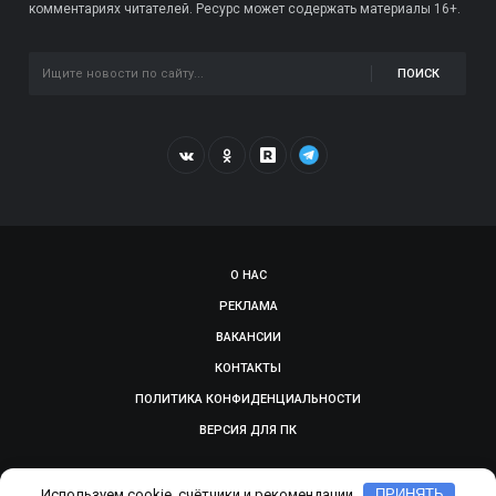
комментариях читателей. Ресурс может содержать материалы 16+.
ПОИСК
О НАС
РЕКЛАМА
ВАКАНСИИ
КОНТАКТЫ
ПОЛИТИКА КОНФИДЕНЦИАЛЬНОСТИ
ВЕРСИЯ ДЛЯ ПК
© 2009-2026, SMOLGAZETA.RU. СДЕЛАНО В
ADEPTUM
Используем cookie, счётчики и рекомендации
ПРИНЯТЬ