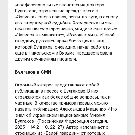
«профессиональные впечатления доктора
Булгакова, отражённые прежде всего в
«Записках юного врача», легли, по сути, в основу
его литературной судьбы». Хотя рассказы эти,
печатавшиеся разрозненно, увидели свет позже
«Записок на манжетах», «Роковых яиц», «Белой
гвардии», рукопись врачебного цикла, над
которой Булгаков, очевидно, начал работать
ещё в Никольском и Вязьме, предшествовала
другим сочинениям писателя.
Булгаков в СМИ
Огромный интерес представляют собой
публикации в прессе о Булгакове. В них
отражаются как более общие вопросы, так и
частные. В качестве примера первых можно
назвать публикацию Александра Мащенко «Что
знал об украинском национализме Михаил
Булгаков» (Российская Федерация сегодня. –
2025. – № 2. – С. 22–27). Автор напоминает о
страницах из «Белой гвардии», от которых