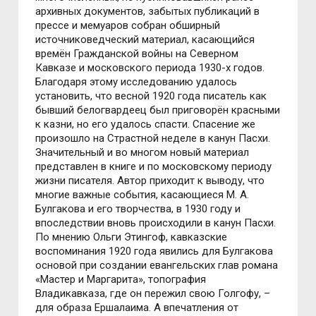
архивных документов, забытых публикаций в
прессе и мемуаров собран обширный
источниковедческий материал, касающийся
времён Гражданской войны на Северном
Кавказе и московского периода 1930-х годов.
Благодаря этому исследованию удалось
установить, что весной 1920 года писатель как
бывший белогвардеец был приговорён красными
к казни, но его удалось спасти. Спасение же
произошло на Страстной неделе в канун Пасхи.
Значительный и во многом новый материал
представлен в книге и по московскому периоду
жизни писателя. Автор приходит к выводу, что
многие важные события, касающиеся М. А.
Булгакова и его творчества, в 1930 году и
впоследствии вновь происходили в канун Пасхи.
По мнению Ольги Этингоф, кавказские
воспоминания 1920 года явились для Булгакова
основой при создании евангельских глав романа
«Мастер и Маргарита», топография
Владикавказа, где он пережил свою Голгофу, –
для образа Ершалаима. А впечатления от