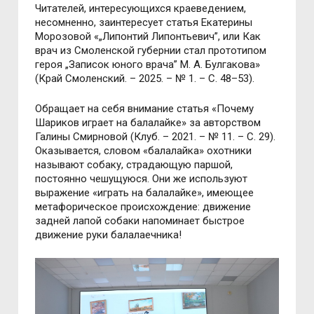
Читателей, интересующихся краеведением,
несомненно, заинтересует статья Екатерины
Морозовой «„Липонтий Липонтьевич”, или Как
врач из Смоленской губернии стал прототипом
героя „Записок юного врача” М. А. Булгакова»
(Край Смоленский. – 2025. – № 1. – С. 48–53).
Обращает на себя внимание статья «Почему
Шариков играет на балалайке» за авторством
Галины Смирновой (Клуб. – 2021. – № 11. – С. 29).
Оказывается, словом «балалайка» охотники
называют собаку, страдающую паршой,
постоянно чешущуюся. Они же используют
выражение «играть на балалайке», имеющее
метафорическое происхождение: движение
задней лапой собаки напоминает быстрое
движение руки балалаечника!