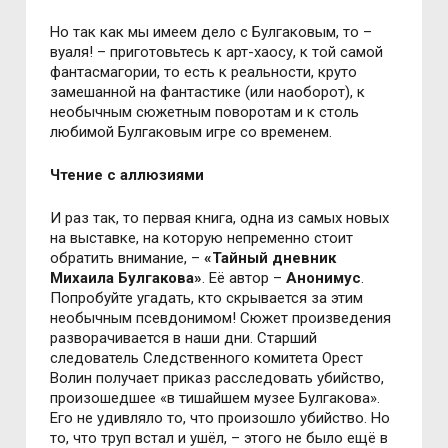
Но так как мы имеем дело с Булгаковым, то –
вуаля! – приготовьтесь к арт-хаосу, к той самой
фантасмагории, то есть к реальности, круто
замешанной на фантастике (или наоборот), к
необычным сюжетным поворотам и к столь
любимой Булгаковым игре со временем.
Чтение с аллюзиями
И раз так, то первая книга, одна из самых новых
на выставке, на которую непременно стоит
обратить внимание, –
«Тайный дневник
Михаила Булгакова»
. Её автор –
Анонимус
.
Попробуйте угадать, кто скрывается за этим
необычным псевдонимом! Сюжет произведения
разворачивается в наши дни. Старший
следователь Следственного комитета Орест
Волин получает приказ расследовать убийство,
произошедшее «в тишайшем музее Булгакова».
Его не удивляло то, что произошло убийство. Но
то, что труп встал и ушёл, – этого не было ещё в