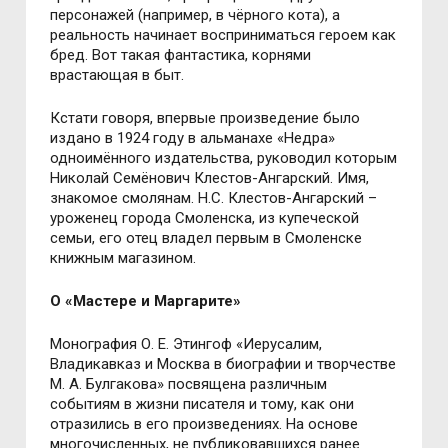
персонажей (например, в чёрного кота), а
реальность начинает восприниматься героем как
бред. Вот такая фантастика, корнями
врастающая в быт.
Кстати говоря, впервые произведение было
издано в 1924 году в альманахе «Недра»
одноимённого издательства, руководил которым
Николай Семёнович Клестов-Ангарский. Имя,
знакомое смолянам. Н.С. Клестов-Ангарский –
уроженец города Смоленска, из купеческой
семьи, его отец владел первым в Смоленске
книжным магазином.
О «Мастере и Маргарите»
Монография О. Е. Этингоф «Иерусалим,
Владикавказ и Москва в биографии и творчестве
М. А. Булгакова» посвящена различным
событиям в жизни писателя и тому, как они
отразились в его произведениях. На основе
многочисленных, не публиковавшихся ранее