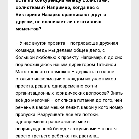
Есть ли конкуренция между солистами,
солистками? Например, когда вас с
Викторией Назарко сравнивают друг с
другом, не возникает ли негативных
моментов?
– У нас внутри проекта – потрясающе дружная
команда, ведь мы делаем общее дело, с
большой любовью к проекту. Например, я до сих
пор восхищаюсь нашим директором Татьяной
Матяс: как это возможно – держать в голове
столько информации о каждом из участников
проекта, решать одновременно сотни
организационных, юридических вопросов? Знать
всё до мелочей – от списка питания до того, чей
ремень в каком мешке лежит, какой у кого номер
пропуска. Разруливать все эти потоки,
одновременно рассказывая мне в
непринуждённой беседе за кулисами – а вот я
своего третьего ребенка так растила...