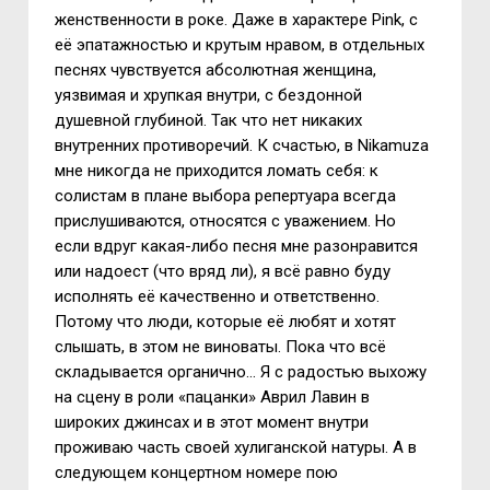
женственности в роке. Даже в характере
Pink
, с
её эпатажностью и крутым нравом, в отдельных
песнях чувствуется абсолютная женщина,
уязвимая и хрупкая внутри, с бездонной
душевной глубиной. Так что нет никаких
внутренних противоречий. К счастью, в
Nikamuza
мне никогда не приходится ломать себя: к
солистам в плане выбора репертуара всегда
прислушиваются, относятся с уважением. Но
если вдруг какая-либо песня мне разонравится
или надоест (что вряд ли), я всё равно буду
исполнять её качественно и ответственно.
Потому что люди, которые её любят и хотят
слышать, в этом не виноваты. Пока что всё
складывается органично… Я с радостью выхожу
на сцену в роли «пацанки» Аврил Лавин в
широких джинсах и в этот момент внутри
проживаю часть своей хулиганской натуры. А в
следующем концертном номере пою