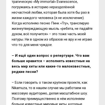
трагическую «My immortal» Evanescence,
погружаясь в историю неразделённой
несчастной любви, которая была хотя бы раз в
жизни каждого человека (я не исключение).
Когда исполняю песню Пинк «
Try
», транслирую
жизнеутверждающую мысль «ребята, не падайте
духом, всё получится» – это тоже часть моей
натуры. Ни в одном из образов не вру и не играю
что-то для меня чуждое.
– И ещё один вопрос о репертуаре. Что вам
больше нравится – исполнять известные на
весь мир хиты или какие-то малоизвестные,
редкие песни?
– Если говорить о таком крупном проекте, как
Nikamuza
, то в нашем случае мы работаем на
массовую аудиторию, делая масштабное шоу.
Поэтому преимущественно в нём исполняем
больше известные мировые хиты, которые