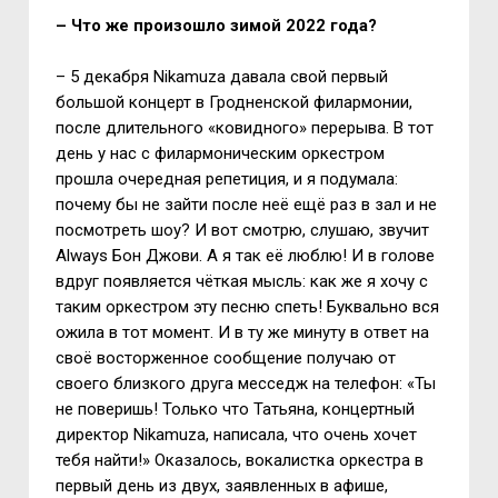
– Что же произошло зимой 2022 года?
– 5 декабря
Nikamuza
давала свой первый
большой концерт в Гродненской филармонии,
после длительного «ковидного» перерыва. В тот
день у нас с филармоническим оркестром
прошла очередная репетиция, и я подумала:
почему бы не зайти после неё ещё раз в зал и не
посмотреть шоу? И вот смотрю, слушаю, звучит
Always
Бон Джови. А я так её люблю! И в голове
вдруг появляется чёткая мысль: как же я хочу с
таким оркестром эту песню спеть! Буквально вся
ожила в тот момент. И в ту же минуту в ответ на
своё восторженное сообщение получаю от
своего близкого друга месседж на телефон: «Ты
не поверишь! Только что Татьяна, концертный
директор
Nikamuza
, написала, что очень хочет
тебя найти!» Оказалось, вокалистка оркестра в
первый день из двух, заявленных в афише,