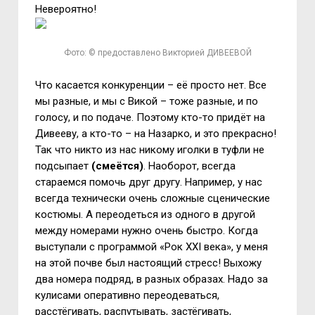
Невероятно!
Фото: © предоставлено Викторией ДИВЕЕВОЙ
Что касается конкуренции – её просто нет. Все
мы разные, и мы с Викой – тоже разные, и по
голосу, и по подаче. Поэтому кто-то придёт на
Дивееву, а кто-то – на Назарко, и это прекрасно!
Так что никто из нас никому иголки в туфли не
подсыпает
(смеётся)
. Наоборот, всегда
стараемся помочь друг другу. Например, у нас
всегда технически очень сложные сценические
костюмы. А переодеться из одного в другой
между номерами нужно очень быстро. Когда
выступали с программой «Рок
XXI
века», у меня
на этой почве был настоящий стресс! Выхожу
два номера подряд, в разных образах. Надо за
кулисами оперативно переодеваться,
расстёгивать, распутывать, застёгивать,