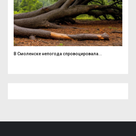
В Смоленске непогода спровоцировала...
Эне