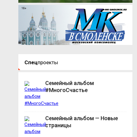
Спец
проекты
Семейный альбом
#МногоСчастье
Семейный альбом — Новые
страницы