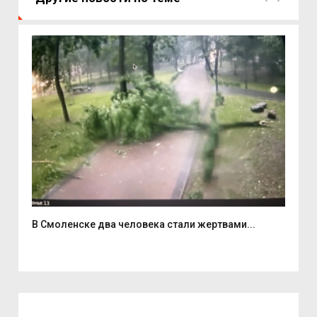
В Смоленске два человека стали жертвами...
6 а