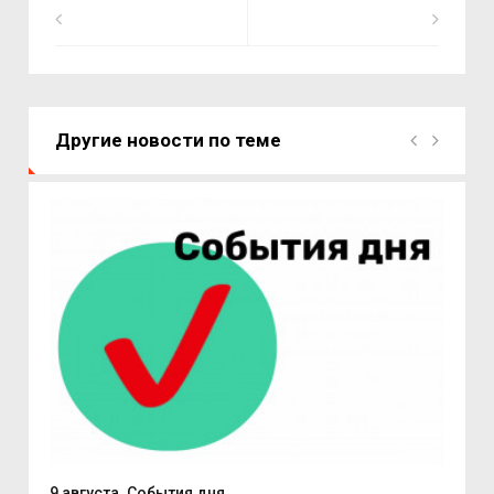
Другие новости по теме
.
9 августа. События дня
Вас