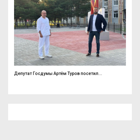
е
Депутат Госдумы Артём Туров посетил...
5 а