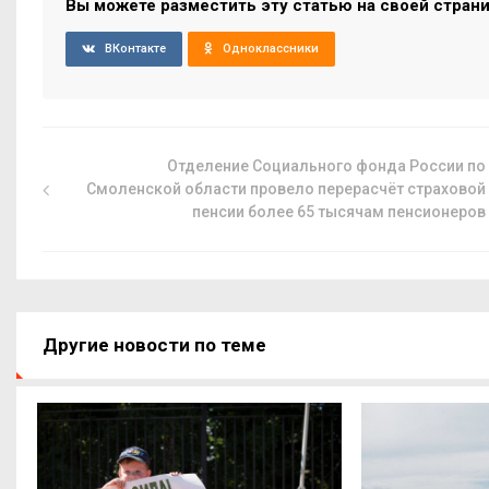
Вы можете разместить эту статью на своей стран
ВКонтакте
Одноклассники
Отделение Социального фонда России по
Смоленской области провело перерасчёт страховой
пенсии более 65 тысячам пенсионеров
Другие новости по теме