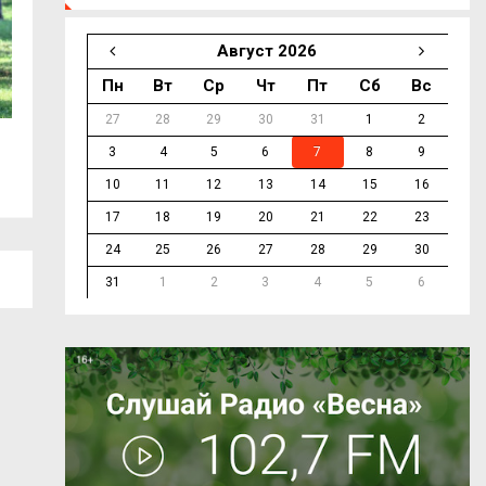
Август 2026
Пн
Вт
Ср
Чт
Пт
Сб
Вс
27
28
29
30
31
1
2
С сентября 2027 года смоляне смогут
Василий Анохин:
3
4
5
6
7
8
9
получать...
инвестиций и...
10
11
12
13
14
15
16
17
18
19
20
21
22
23
24
25
26
27
28
29
30
31
1
2
3
4
5
6