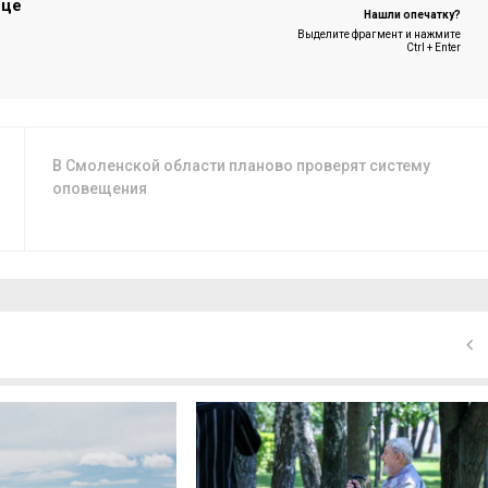
ице
Нашли опечатку?
Выделите фрагмент и нажмите
Ctrl + Enter
В Смоленской области планово проверят систему
оповещения