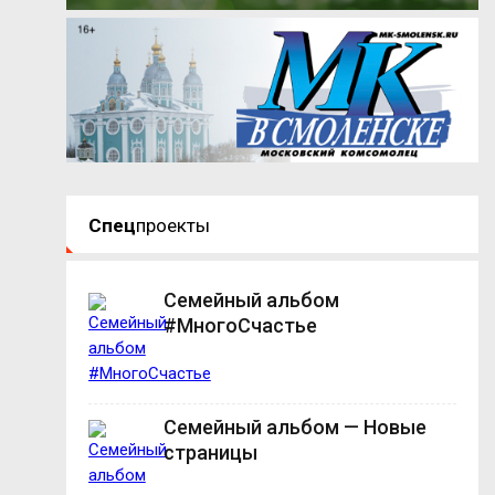
Спец
проекты
Семейный альбом
#МногоСчастье
Семейный альбом — Новые
страницы