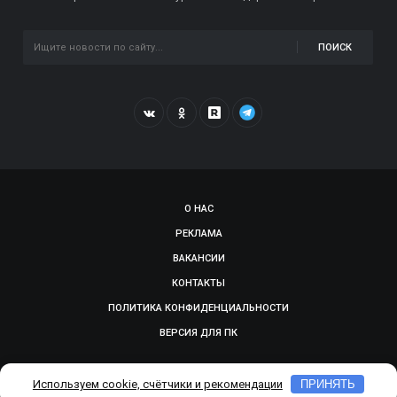
ПОИСК
О НАС
РЕКЛАМА
ВАКАНСИИ
КОНТАКТЫ
ПОЛИТИКА КОНФИДЕНЦИАЛЬНОСТИ
ВЕРСИЯ ДЛЯ ПК
© 2009-2026, SMOLGAZETA.RU. СДЕЛАНО В
ADEPTUM
Используем cookie, счётчики и рекомендации
ПРИНЯТЬ