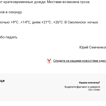
ут кратковременные дожди. Местами возможна гроза.
ров в секунду.
 ночью +9°C…+14°C, днём +21°C…+26°C. В Смоленске: ночью
або падать.
Юрий Семченко
Следите за нашими новостями здес
ице
Нашли опечатку?
Выделите фрагмент и нажмите
Ctrl + Enter