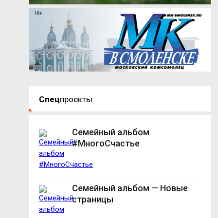
Спец
проекты
Семейный альбом
#МногоСчастье
Семейный альбом — Новые
страницы