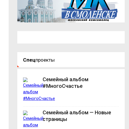
Спец
проекты
Семейный альбом
#МногоСчастье
Семейный альбом — Новые
страницы