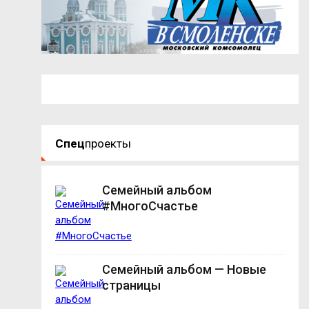
Спец
проекты
Семейный альбом
#МногоСчастье
Семейный альбом — Новые
страницы