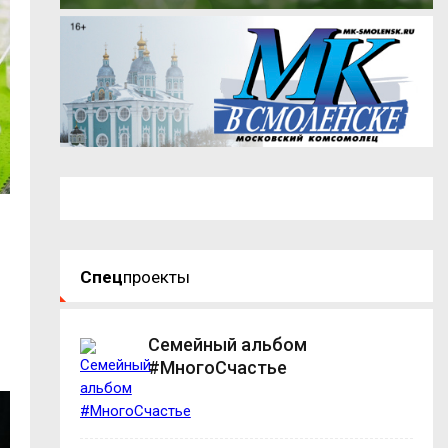
Спец
проекты
Семейный альбом
#МногоСчастье