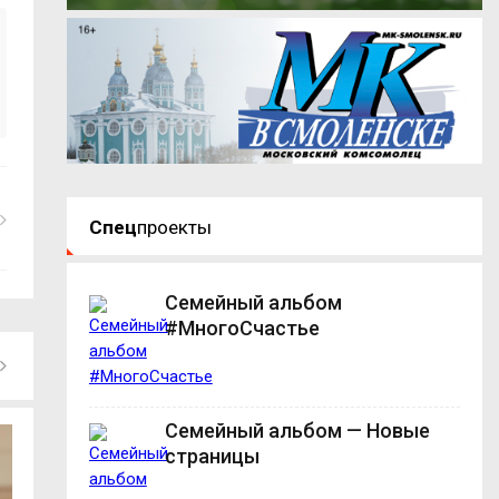
Спец
проекты
Семейный альбом
#МногоСчастье
Семейный альбом — Новые
страницы