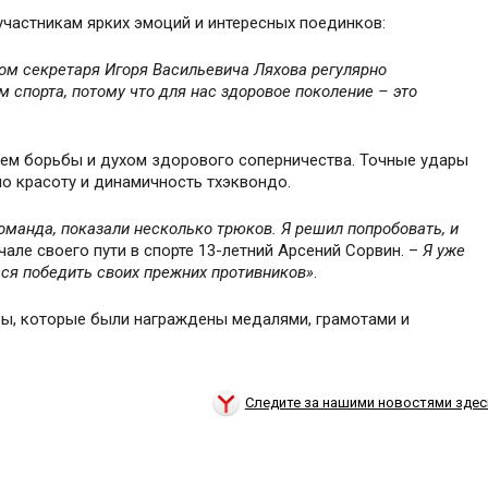
частникам ярких эмоций и интересных поединков:
ом секретаря Игоря Васильевича Ляхова регулярно
 спорта, потому что для нас здоровое поколение
–
это
ием борьбы и духом здорового соперничества. Точные удары
о красоту и динамичность тхэквондо.
оманда, показали несколько трюков. Я решил попробовать, и
чале своего пути в спорте 13-летний Арсений Сорвин. –
Я уже
ься победить своих прежних противников»
.
ры, которые были награждены медалями, грамотами и
Следите за нашими новостями здес