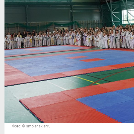
Фото: © smolensk.er.ru