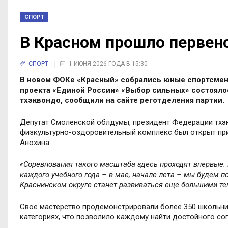
СПОРТ
В Красном прошло первенс
СПОРТ
1 ИЮНЯ 2026 ГОДА В 15:30
В новом ФОКе «Красный» собрались юные спортсмены
проекта «Единой России» «Выбор сильных» состояло
тхэквондо, сообщили на сайте реготделения партии.
Депутат Смоленской облдумы, президент Федерации тхэк
физкультурно-оздоровительный комплекс был открыт при
Анохина:
«Соревнования такого масштаба здесь проходят впервые. 
каждого учебного года
–
в мае, начале лета
–
мы будем по
Краснинском округе станет развиваться ещё большими те
Своё мастерство продемонстрировали более 350 школьни
категориях, что позволило каждому найти достойного соп